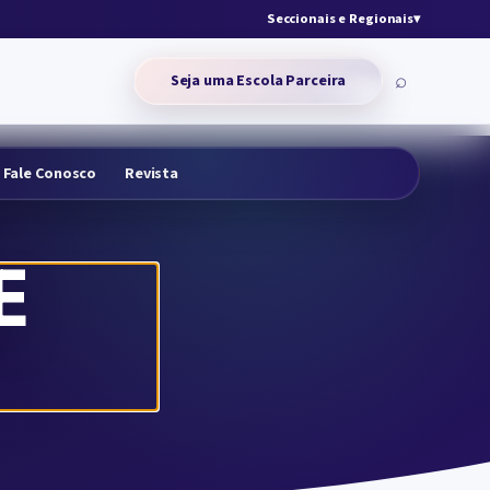
Seccionais e Regionais
▾
⌕
Seja uma Escola Parceira
Fale Conosco
Revista
E