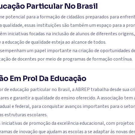
cação Particular No Brasil
me potencial para a formação de cidadãos preparados para enfren
a qualidade, essas instituições são também um espaço para a pro
têm iniciativas focadas na inclusão de alunos de diferentes origen
 a educação de qualidade esteja ao alcance de todos.
 desempenham um papel importante na criação de oportunidades 
citação de docentes por meio de programas de formação contínua.
ão Em Prol Da Educação
 de educação particular no Brasil, a ABREP trabalha desde sua c
res e garantir a qualidade do ensino oferecido. A associação tem a
adual e federal, para conquistar avanços importantes para o setor
s estruturas escolares.
niciativas de promoção da excelência educacional, com projetos 
ramas de inovação que ajudam as escolas a se adaptar às novas dem