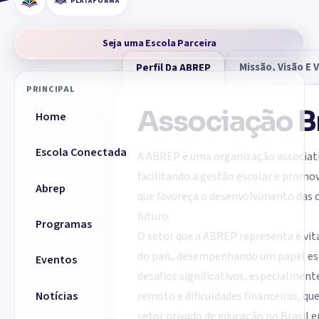
PLATAFORMA
Seja uma Escola Parceira
Missão, Visão E 
Perfil Da ABREP
PRINCIPAL
Associação Br
Home
Escola Conectada
A ABREP é uma organização associativ
facilitando a gestão escolar e promo
Abrep
que favoreça o desenvolvimento das c
futuro.
Programas
O setor que a ABREP representa é vit
do país, desempenhando um papel esse
Eventos
desafios significativos, especialmen
remoto e dificuldades financeiras, qu
Notícias
setor privado de educação no Brasil 