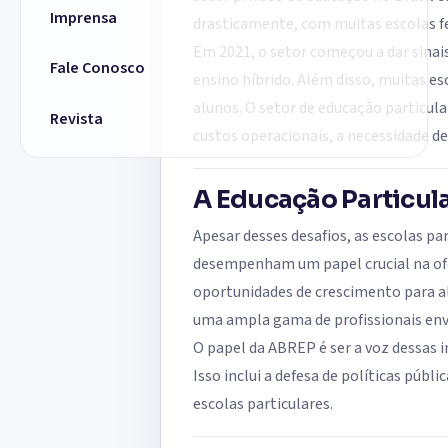
Imprensa
drasticamente, com muitas escolas f
Em 2021, o setor começou a dar sinai
Fale Conosco
ensino híbrido. Além disso, muitas es
alunos. O setor de educação particul
Revista
custos operacionais, a necessidade d
A Educação Particular
Apesar desses desafios, as escolas p
desempenham um papel crucial na ofer
oportunidades de crescimento para a
uma ampla gama de profissionais envo
O papel da ABREP é ser a voz dessas 
Isso inclui a defesa de políticas púb
escolas particulares.