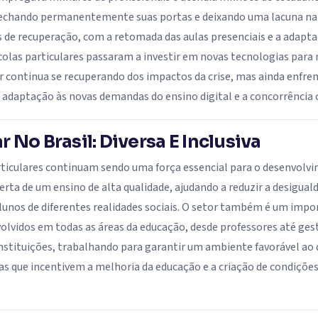
echando permanentemente suas portas e deixando uma lacuna na 
s de recuperação, com a retomada das aulas presenciais e a adapt
colas particulares passaram a investir em novas tecnologias para 
ar continua se recuperando dos impactos da crise, mas ainda enfr
e adaptação às novas demandas do ensino digital e a concorrência 
 No Brasil: Diversa E Inclusiva
articulares continuam sendo uma força essencial para o desenvolvi
ta de um ensino de alta qualidade, ajudando a reduzir a desigual
lunos de diferentes realidades sociais. O setor também é um imp
lvidos em todas as áreas da educação, desde professores até gest
instituições, trabalhando para garantir um ambiente favorável ao 
licas que incentivem a melhoria da educação e a criação de condiçõe