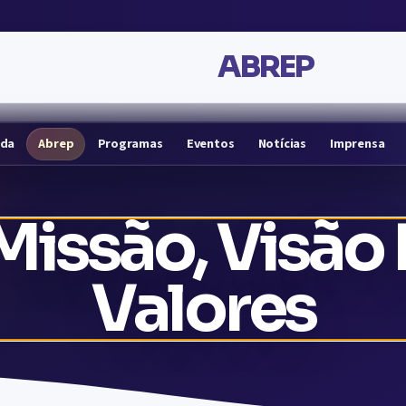
ABREP
ada
Abrep
Programas
Eventos
Notícias
Imprensa
Missão, Visão 
Valores