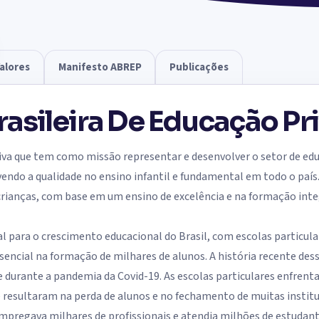
Valores
Manifesto ABREP
Publicações
asileira De Educação Pr
a que tem como missão representar e desenvolver o setor de educ
vendo a qualidade no ensino infantil e fundamental em todo o país
rianças, com base em um ensino de excelência e na formação inte
al para o crescimento educacional do Brasil, com escolas particul
ncial na formação de milhares de alunos. A história recente dess
te durante a pandemia da Covid-19. As escolas particulares enfren
e resultaram na perda de alunos e no fechamento de muitas institu
empregava milhares de profissionais e atendia milhões de estudan